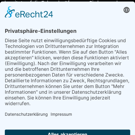
bereitet auf die Fahrradprüfung vor. Sie lernen, dass
Verkehrsschilder zu beachten sind, wann ein Fahrrad
verkehrssicher ist oder warum es sinnvoll ist, beim
Radfahren einen Schutzhelm zu tragen. Auch das
richtige Verhalten bei einem Verkehrsunfall wird ihnen
vermittelt.
Eine digitale Lernerfolgskontrolle zeigt den Kindern,
ob sie die Aufgaben im Buch richtig gelöst haben.
Mithilfe der Unterstützung vieler örtlicher
Unternehmen können die Mal- und Arbeitsbücher
kostenlos an die Grundschulkinder im Kreis Unna
ausgegeben werden. Ein Engagement, dem wir uns
sehr gerne anschließen.
Möchten Sie mehr über das Projekt erfahren?