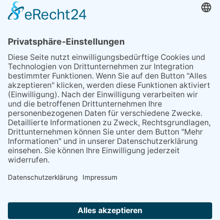
Leistungen
Konzepte
Gestaltung
Training
Zertifizierung im Bereich Nachhaltigkeit
Coaching
Personalcoaching