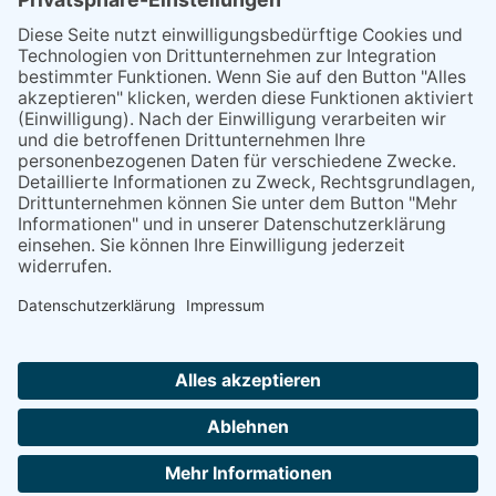
Leistungen
Konzepte
Gestaltung
Training
Zertifizierung im Bereich Nachhaltigkeit
Coaching
Personalcoaching